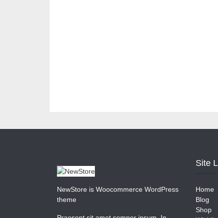
Site 
NewStore is Woocommerce WordPress
Home
theme
Blog
Shop
Praesent sit amet semper ipsum. In