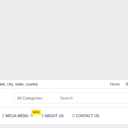
eet, city, state, country
Home
B
NEW
MEGA MENU
ABOUT US
CONTACT US