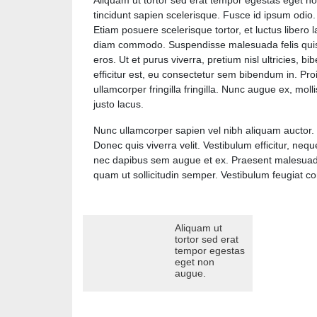
Aliquam ut tortor sed erat tempor egestas eget no
tincidunt sapien scelerisque. Fusce id ipsum odio.
Etiam posuere scelerisque tortor, et luctus libero l
diam commodo. Suspendisse malesuada felis quis a
eros. Ut et purus viverra, pretium nisl ultricies,
efficitur est, eu consectetur sem bibendum in. Proin
ullamcorper fringilla fringilla. Nunc augue ex, mo
justo lacus.
Nunc ullamcorper sapien vel nibh aliquam auctor. 
Donec quis viverra velit. Vestibulum efficitur, ne
nec dapibus sem augue et ex. Praesent malesuada nu
quam ut sollicitudin semper. Vestibulum feugiat c
Aliquam ut
tortor sed erat
tempor egestas
eget non
augue.