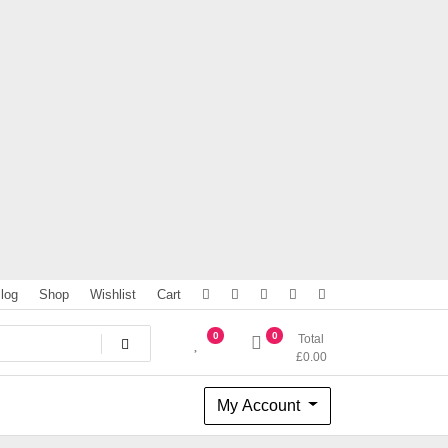
log
Shop
Wishlist
Cart
0
0
Total
£
0.00
My Account