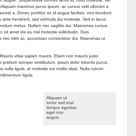
n augue. Suspendisse ultrices lacus ac risus molestie, vel
 Aliquam maximus purus ipsum, ac cursus velit ultricies a.
aoreet a. Donec porttitor ex id augue facilisis, non tincidunt
nte hendrerit, sed vehicula dui molestie. Sed in lacus
 bibendum metus. Nullam nec sagittis dui. Maecenas cursus
 sit amet dui eu nisl molestie sollicitudin. Duis
llis nec nibh ac, accumsan consectetur dui. Maecenas ut
Mauris vitae sapien mauris. Etiam non mauris justo.
que pretium semper vestibulum, ipsum dolor lobortis purus,
lla ligula, at molestie est mollis vitae. Nulla rutrum
ondimentum ligula.
Aliquam ut
tortor sed erat
tempor egestas
eget non
augue.