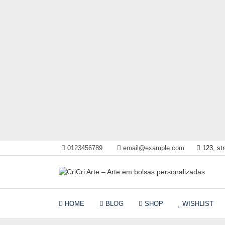
Skip
0123456789
email@example.com
123, str
to
content
bolsa femininas,adultas e infanto juvenis, sacolas
CriCri Arte – Arte em
personalizadas
HOME
BLOG
SHOP
WISHLIST
bolsas personalizadas