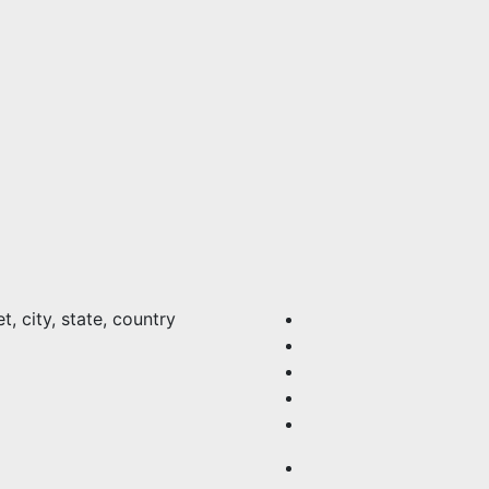
et, city, state, country