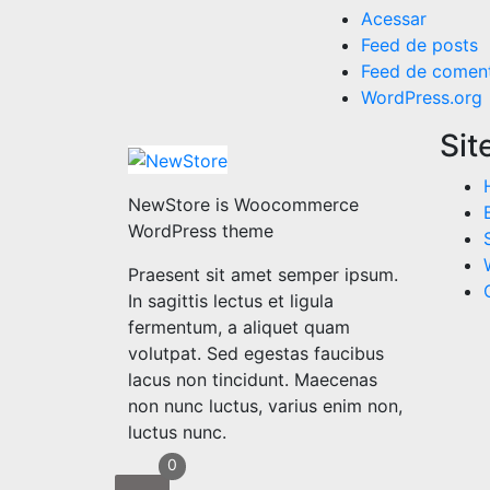
Acessar
Feed de posts
Feed de coment
WordPress.org
Sit
NewStore is Woocommerce
WordPress theme
Praesent sit amet semper ipsum.
In sagittis lectus et ligula
fermentum, a aliquet quam
volutpat. Sed egestas faucibus
lacus non tincidunt. Maecenas
non nunc luctus, varius enim non,
luctus nunc.
0