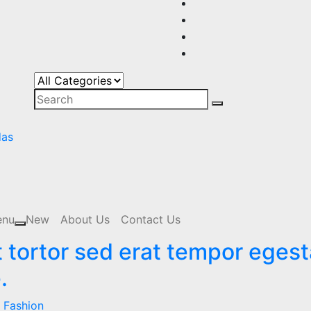
s
,
enu
New
About Us
Contact Us
 tortor sed erat tempor eges
.
n
Fashion