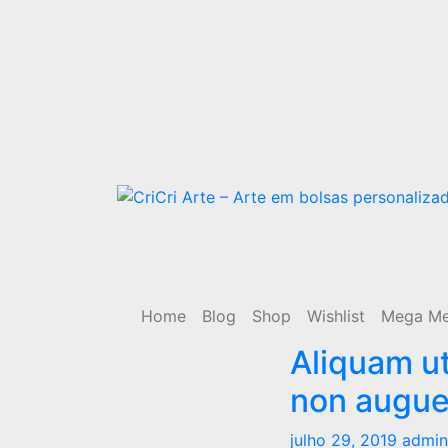
CriCri Arte – Arte em bolsas personalizada
bolsa femininas,adultas e infanto juvenis
sacolas personalizadas
Home
Blog
Shop
Wishlist
Mega M
Aliquam ut
non augue
julho 29, 2019
admi