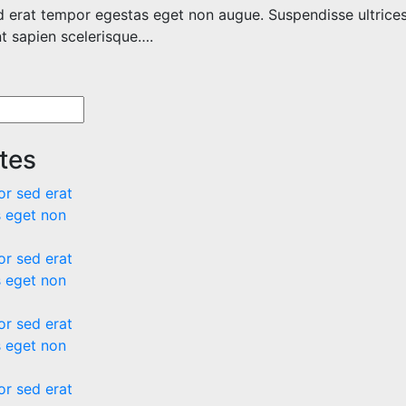
d erat tempor egestas eget non augue. Suspendisse ultrices
nt sapien scelerisque….
tes
or sed erat
 eget non
or sed erat
 eget non
or sed erat
 eget non
or sed erat