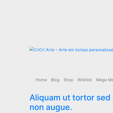
CriCri Arte – Arte em bolsas personalizada
bolsa femininas,adultas e infanto juvenis
sacolas personalizadas
Home
Blog
Shop
Wishlist
Mega M
Aliquam ut tortor sed
non augue.