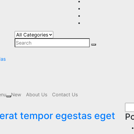
s
,
enu
New
About Us
Contact Us
Sea
 erat tempor egestas eget
for:
Po