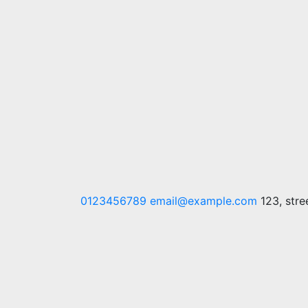
Skip
0123456789
email@example.com
123, stre
to
content