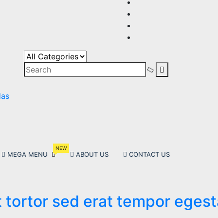
s
,
NEW
MEGA MENU
ABOUT US
CONTACT US
 tortor sed erat tempor eges