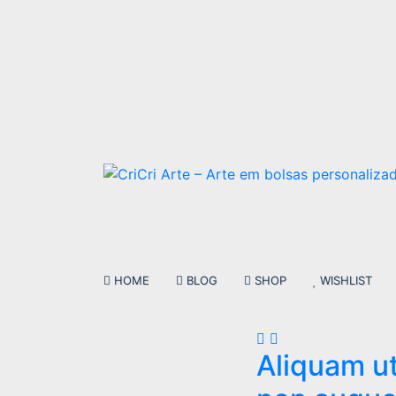
CriCri Arte – Arte em bolsas personalizada
bolsa femininas,adultas e infanto juvenis
sacolas personalizadas
HOME
BLOG
SHOP
WISHLIST
Aliquam ut