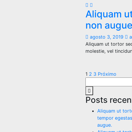
Aliquam ut
non augue
agosto 3, 2019
a
Aliquam ut tortor se
molestie, vel tincidu
Paginação
1
2
3
Próximo
Search
de
for:
posts
Search
Posts recen
Aliquam ut tort
tempor egestas
augue.