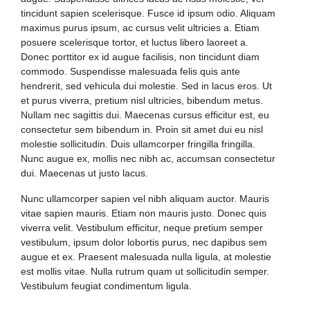
tincidunt sapien scelerisque. Fusce id ipsum odio. Aliquam
maximus purus ipsum, ac cursus velit ultricies a. Etiam
posuere scelerisque tortor, et luctus libero laoreet a.
Donec porttitor ex id augue facilisis, non tincidunt diam
commodo. Suspendisse malesuada felis quis ante
hendrerit, sed vehicula dui molestie. Sed in lacus eros. Ut
et purus viverra, pretium nisl ultricies, bibendum metus.
Nullam nec sagittis dui. Maecenas cursus efficitur est, eu
consectetur sem bibendum in. Proin sit amet dui eu nisl
molestie sollicitudin. Duis ullamcorper fringilla fringilla.
Nunc augue ex, mollis nec nibh ac, accumsan consectetur
dui. Maecenas ut justo lacus.
Nunc ullamcorper sapien vel nibh aliquam auctor. Mauris
vitae sapien mauris. Etiam non mauris justo. Donec quis
viverra velit. Vestibulum efficitur, neque pretium semper
vestibulum, ipsum dolor lobortis purus, nec dapibus sem
augue et ex. Praesent malesuada nulla ligula, at molestie
est mollis vitae. Nulla rutrum quam ut sollicitudin semper.
Vestibulum feugiat condimentum ligula.