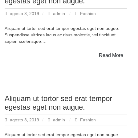
egestas eget non augue.
agosto 3, 2019
admin
Fashion
Aliquam ut tortor sed erat tempor egestas eget non augue.
Suspendisse ultrices lacus ac risus molestie, vel tincidunt
sapien scelerisque….
Read More
Aliquam ut tortor sed erat tempor
egestas eget non augue.
agosto 3, 2019
admin
Fashion
Aliquam ut tortor sed erat tempor egestas eget non augue.