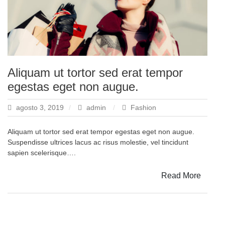
Aliquam ut tortor sed erat tempor
egestas eget non augue.
agosto 3, 2019
admin
Fashion
Aliquam ut tortor sed erat tempor egestas eget non augue.
Suspendisse ultrices lacus ac risus molestie, vel tincidunt
sapien scelerisque….
Read More