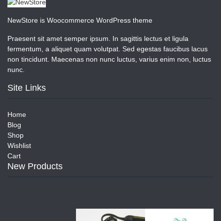
NewStore is Woocommerce WordPress theme
Praesent sit amet semper ipsum. In sagittis lectus et ligula
fermentum, a aliquet quam volutpat. Sed egestas faucibus lacus
non tincidunt. Maecenas non nunc luctus, varius enim non, luctus
nunc.
Site Links
Home
Blog
Shop
Wishlist
Cart
New Products