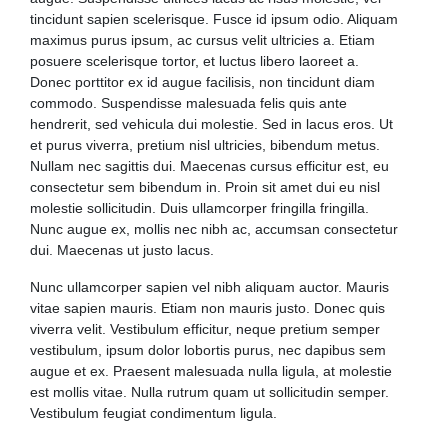
tincidunt sapien scelerisque. Fusce id ipsum odio. Aliquam
maximus purus ipsum, ac cursus velit ultricies a. Etiam
posuere scelerisque tortor, et luctus libero laoreet a.
Donec porttitor ex id augue facilisis, non tincidunt diam
commodo. Suspendisse malesuada felis quis ante
hendrerit, sed vehicula dui molestie. Sed in lacus eros. Ut
et purus viverra, pretium nisl ultricies, bibendum metus.
Nullam nec sagittis dui. Maecenas cursus efficitur est, eu
consectetur sem bibendum in. Proin sit amet dui eu nisl
molestie sollicitudin. Duis ullamcorper fringilla fringilla.
Nunc augue ex, mollis nec nibh ac, accumsan consectetur
dui. Maecenas ut justo lacus.
Nunc ullamcorper sapien vel nibh aliquam auctor. Mauris
vitae sapien mauris. Etiam non mauris justo. Donec quis
viverra velit. Vestibulum efficitur, neque pretium semper
vestibulum, ipsum dolor lobortis purus, nec dapibus sem
augue et ex. Praesent malesuada nulla ligula, at molestie
est mollis vitae. Nulla rutrum quam ut sollicitudin semper.
Vestibulum feugiat condimentum ligula.