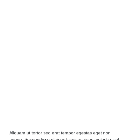
Aliquam ut tortor sed erat tempor egestas eget non
augue. Suspendisse ultrices lacus ac risus molestie, vel