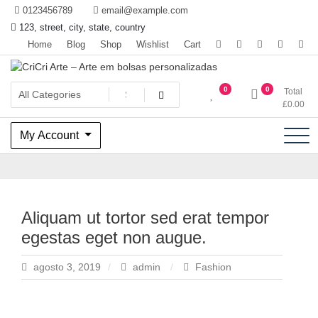
Skip
0123456789
email@example.com
to
123, street, city, state, country
content
Home
Blog
Shop
Wishlist
Cart
bolsa femininas,adultas e infanto juvenis, sacolas personalizadas
CriCri Arte – Arte em bolsas
0
0
Total
£
0.00
personalizadas
My Account
Aliquam ut tortor sed erat tempor
egestas eget non augue.
agosto 3, 2019
admin
Fashion